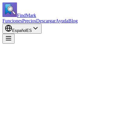
FindMark
Funciones
Precios
Descargar
Ayuda
Blog
Español
ES
En esta página
Inicio rápido
Funciones principales
Avanzado
Versiones
Atajos
Personalizar atajos