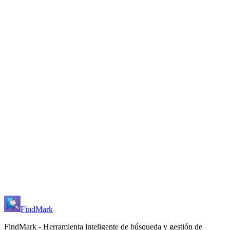
Privacidad y seguridad
|
Expandir todas
Contraer todas
¿Es seguro el backup en la nube?
¿Qué es el espacio privado y cómo lo uso?
Más recursos
Descargar
Precios
Historial de versiones
Unirse a la comunidad
¿Esta página fue útil?
Sí
No
¿Tienes otras preguntas?
Contáctanos
FindMark
FindMark - Herramienta inteligente de búsqueda y gestión de