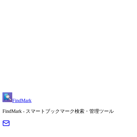
•
`#tag`検索を試す：`#work`と入力すると仕事関連のブ
ックマークのみが表示 — プレーンキーワードより10倍
正確。
•
よく使うドキュメントにタグ付け：各訪問は2秒、フ
ォルダを探すよりずっと速い。
•
ショートカットをカスタマイズ：
chrome://extensions/shortcutsにアクセスしてCtrl + Shift +
Fを任意のキーに再割り当て。
今すぐ無料でインストール
FindMark
FindMark - スマートブックマーク検索・管理ツール