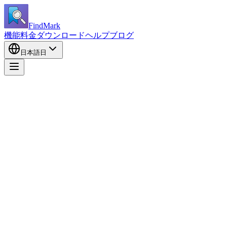
FindMark
機能
料金
ダウンロード
ヘルプ
ブログ
日本語
日
ブラウザを検出中…
O
あなたが使用しているブラウザを検出しました
—
インストール
Other